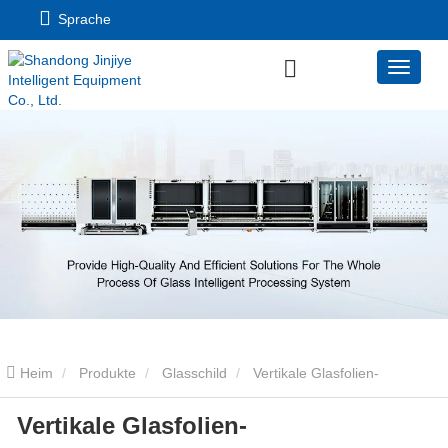
Sprache
Heim
Produkte
Glasschild
Vertikale Glasfolien-
Vertikale Glasfolien-
Laminiermaschine 3.0 (Hochgeschwindigkeits- und