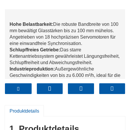
Hohe Belastbarkeit:
Die robuste Bandbreite von 100
mm bewältigt Glasstärken bis zu 100 mm mühelos.
Angetrieben von 18 hochpräzisen Servomotoren für
eine einwandfreie Synchronisation.
Schlupffreies Getriebe:
Das starre
Kettenantriebssystem gewährleistet Längungsfreiheit,
Schlupffreiheit und Abweichungsfreiheit.
Industrieproduktion:
Außergewöhnliche
Geschwindigkeiten von bis zu 6.000 m²/h, ideal für die
Verarbeitung großformatiger Materialien.
Perfektes Finish:
Das fortschrittliche Design gegen
Durchhängen garantiert eine blasen- und faltenfreie
Kantenversiegelung.
Intelligente Positionierung:
Integriertes Saugband
Produktdetails
und fotoelektrische Sensoren für eine
Positioniergenauigkeit im Submillimeterbereich.
1. Produktdetails