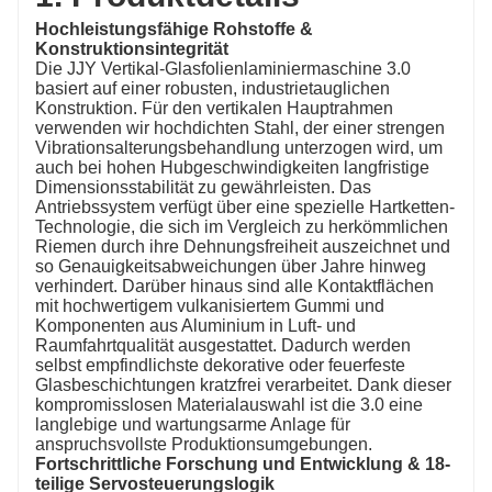
Hochleistungsfähige Rohstoffe &
Konstruktionsintegrität
Die JJY Vertikal-Glasfolienlaminiermaschine 3.0
basiert auf einer robusten, industrietauglichen
Konstruktion. Für den vertikalen Hauptrahmen
verwenden wir hochdichten Stahl, der einer strengen
Vibrationsalterungsbehandlung unterzogen wird, um
auch bei hohen Hubgeschwindigkeiten langfristige
Dimensionsstabilität zu gewährleisten. Das
Antriebssystem verfügt über eine spezielle Hartketten-
Technologie, die sich im Vergleich zu herkömmlichen
Riemen durch ihre Dehnungsfreiheit auszeichnet und
so Genauigkeitsabweichungen über Jahre hinweg
verhindert. Darüber hinaus sind alle Kontaktflächen
mit hochwertigem vulkanisiertem Gummi und
Komponenten aus Aluminium in Luft- und
Raumfahrtqualität ausgestattet. Dadurch werden
selbst empfindlichste dekorative oder feuerfeste
Glasbeschichtungen kratzfrei verarbeitet. Dank dieser
kompromisslosen Materialauswahl ist die 3.0 eine
langlebige und wartungsarme Anlage für
anspruchsvollste Produktionsumgebungen.
Fortschrittliche Forschung und Entwicklung & 18-
teilige Servosteuerungslogik