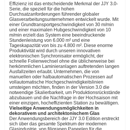
Effizienz ist das entscheidende Merkmal der JJY 3.0-
Serie, die speziell für die hohen
Durchsatzanforderungen führender globaler
Glasverarbeitungsunternehmen entwickelt wurde. Mit
einer Grundtransportgeschwindigkeit von 30 m/min
und einer maximalen Hubgeschwindigkeit von 10
m/min erzielt das System eine beeindruckende
Stundenleistung von 6.000 m² und eine
Tageskapazität von bis zu 4.800 m². Diese enorme
Produktivität wird durch unseren innovativen
elektronischen Synchronisator ermöglicht, der
schnelle Folienwechsel ohne die üblicherweise bei
herkömmlichen Laminieranlagen auftretenden langen
Ausfallzeiten erlaubt. Unternehmen, die von
manuellen oder halbautomatischen Prozessen auf
vollautomatische Hochgeschwindigkeitslinien
umsteigen möchten, finden in der Version 3.0 die
notwendige Skalierbarkeit, um Produktionsrückstände
abzubauen und die Nachfrage in der Hochsaison mit
einer einzigen, hocheffizienten Station zu bewältigen.
Vielseitige Anwendungsmöglichkeiten in
dekorativem und architektonischem Glas
Der Anwendungsbereich der JJY 3.0 Edition erstreckt
sich über das gesamte Spektrum der modernen
Glasindustrie, von filigranen Paneelen für die