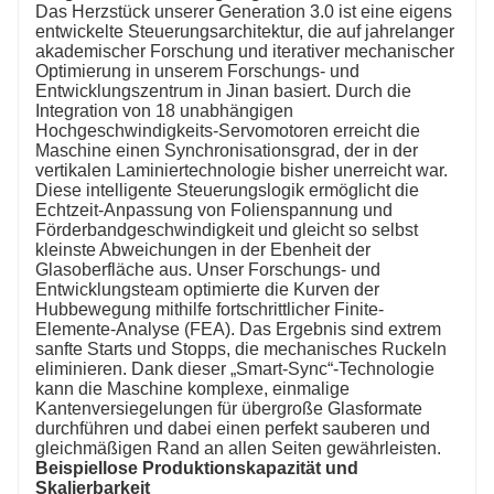
Das Herzstück unserer Generation 3.0 ist eine eigens
entwickelte Steuerungsarchitektur, die auf jahrelanger
akademischer Forschung und iterativer mechanischer
Optimierung in unserem Forschungs- und
Entwicklungszentrum in Jinan basiert. Durch die
Integration von 18 unabhängigen
Hochgeschwindigkeits-Servomotoren erreicht die
Maschine einen Synchronisationsgrad, der in der
vertikalen Laminiertechnologie bisher unerreicht war.
Diese intelligente Steuerungslogik ermöglicht die
Echtzeit-Anpassung von Folienspannung und
Förderbandgeschwindigkeit und gleicht so selbst
kleinste Abweichungen in der Ebenheit der
Glasoberfläche aus. Unser Forschungs- und
Entwicklungsteam optimierte die Kurven der
Hubbewegung mithilfe fortschrittlicher Finite-
Elemente-Analyse (FEA). Das Ergebnis sind extrem
sanfte Starts und Stopps, die mechanisches Ruckeln
eliminieren. Dank dieser „Smart-Sync“-Technologie
kann die Maschine komplexe, einmalige
Kantenversiegelungen für übergroße Glasformate
durchführen und dabei einen perfekt sauberen und
gleichmäßigen Rand an allen Seiten gewährleisten.
Beispiellose Produktionskapazität und
Skalierbarkeit