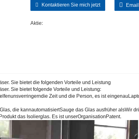
Kontaktieren Sie mich jetzt
Email
beim Ansaugen des Glases hilfreich sind. Sa
Festo.
Aktie:
8. Elektrisches System: Servomotor übernim
Elektrogeräte übernehmen SCHNEIDER.
er. Sie bietet die folgenden Vorteile und Leistung
er. Sie bietet folgende Vorteile und Leistung:
elfen
uns
verringern
die Zeit und die Person, es ist ein
genau
Lapt
las, die kann
automatisiert
Sauge das Glas aus
früher als
Wir d
Produkt das Isolierglas. Es ist unser
Organisation
Patent.