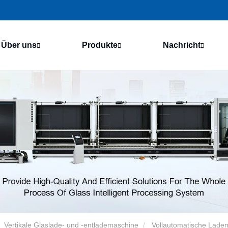
Über uns
Produkte
Nachricht
Vertikale Glaslade- und -entlademaschine
Vollautomatische Ladem