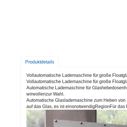
Produktdetails
Vollautomatische Lademaschine für große Floatgläs
Vollautomatische Lademaschine für große Floatgläs
Automatische Lademaschine für Glashebedosen
h
wir
wollen
zur Wahl.
Automatische Glaslademaschine zum Heben von G
auf das Glas, es ist eins
notwendig
Region
Für das 