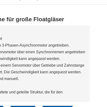
e für große Floatgläser
ht
em 3-Phasen-Asynchronmotor angetrieben.
Servomotor über einen Synchronriemen angetrieben
hwindigkeit kann angepasst werden.
 einem Servomotor über Getriebe und Zahnstange
rt. Die Geschwindigkeit kann angepasst werden.
nd manuell.
ete und geteilte Struktur, die für den
en Vakuumgenerator und einen Vakuumsauger, die