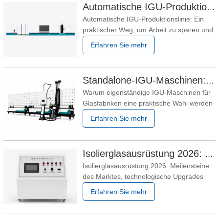
Automatische IGU-Produktionslinie: Wie man Arbeitskräfte spart und die Glasqualität verbessert
möchten wissen, ob die Anlage
Automatische IGU-Produktionslinie: Ein
Arbeitskräfte einspart, ob sie Low-E-Glas
praktischer Weg, um Arbeit zu sparen und
die Glasqualität zu verbessern Für viele
Erfahren Sie mehr
Fensterfabriken und
Glasverarbeitungsunternehmen geht es
bei der Herstellung von Isolierglas nicht
Standalone-IGU-Maschinen: Eine praktische Aufrüstung für die Isolierglasproduktion
mehr nur um die Produktion von
Warum eigenständige IGU-Maschinen für
Doppelverglasungen. Kunden verlangen
Glasfabriken eine praktische Wahl werden
bessere
Die Isolierglasindustrie verändert sich
Erfahren Sie mehr
leise, aber schnell. In vielen Märkten
fragen Glasfabriken nicht mehr nur nach
einer kompletten IGU-Produktionslinie.
Isolierglasausrüstung 2026: Meilensteine des Marktes, technologische Upgrades und kostensparende Strategien für Glasverarbeiter
Immer mehr Fabrikbesitzer suchen nach
Isolierglasausrüstung 2026: Meilensteine
praktischen
des Marktes, technologische Upgrades
und kostensparende Strategien für
Erfahren Sie mehr
Glasverarbeiter Der Sektor für
Isolierglasausrüstung (IG) durchläuft einen