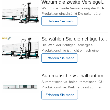
Warum die zweite Versiegelung die IGU-Produktion einschränkt
Warum die zweite Versiegelung die IGU-
Produktion einschränkt Die sekundäre
Abdichtung von Isolierglas wird oft als
Erfahren Sie mehr
letzter Schritt der Isolierglasproduktion
behandelt. In vielen Fabriken ist sie jedoch
auch der Prozess, der die Tagesproduktion
So wählen Sie die richtige Isolierglas-Produktionslinie für Ihre Fabrik aus
stillschweigend begrenzt. Eine
Die Wahl der richtigen Isolierglas-
Produktionslinie kann
Produktionslinie ist nicht einfach eine
Frage des Preisvergleichs von Maschinen.
Erfahren Sie mehr
Die korrekte Konfiguration hängt von Ihren
Glasabmessungen, der Tagesproduktion,
der Produktstruktur, den
Automatische vs. halbautomatische IGU-Produktionslinie
Automatisierungsanforderungen, den
Automatische vs. halbautomatische IGU-
verfügbaren Mitarbeitern und der
Produktionslinie: Welche passt zu Ihrer
Fabrik? Die Wahl zwischen einer
Erfahren Sie mehr
automatischen und einer
halbautomatischen Isolierglas-
Produktionslinie hängt von Ihrer