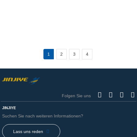
raschen Wandel. Strengere
Gebäudeenergievorschriften, eine
wachsende Nachfrage nach
Hochleistungsfassaden und
1
2
3
4
Folgen Sie uns
JINJIYE
Suchen Sie nach weiteren Informationen?
Lass uns reden