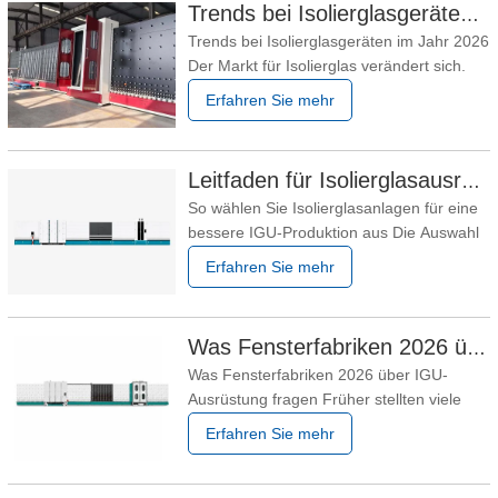
Trends bei Isolierglasgeräten im Jahr 2026
nicht mehr so sind. Eine Fabrik kann am
Trends bei Isolierglasgeräten im Jahr 2026
selben Tag mehrere große
Der Markt für Isolierglas verändert sich.
Für viele Glasfabriken besteht die größte
Erfahren Sie mehr
Herausforderung nicht mehr einfach darin,
mehr Einheiten zu produzieren. Es geht
darum, verschiedene Aufträge effizient zu
Leitfaden für Isolierglasausrüstung und IGU-Produktionslinie
fertigen, ohne zusätzliche Arbeitskräfte
So wählen Sie Isolierglasanlagen für eine
bessere IGU-Produktion aus Die Auswahl
der richtigen Isolierglasanlage hängt nicht
Erfahren Sie mehr
nur vom Preis oder der
Maschinengeschwindigkeit ab. Ziel ist es,
einen stabilen Prozess aufzubauen, der
Was Fensterfabriken 2026 über IGU-Ausrüstung fragen
sauberes Glas, präzise
Was Fensterfabriken 2026 über IGU-
Abstandhalterrahmen, kontinuierliche
Ausrüstung fragen Früher stellten viele
Käufer eine sehr einfache Frage: „Wie viel
Erfahren Sie mehr
kostet die Maschine?“ Heute verläuft das
Gespräch anders. Immer mehr
Fensterfabriken und Glasverarbeiter