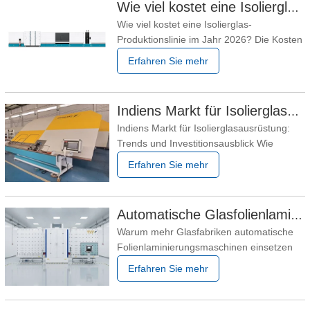
Wie viel kostet eine Isolierglas-Produktionslinie im Jahr 2026?
Produktionskapazität, den Arbeitskosten,
Wie viel kostet eine Isolierglas-
den Glasspezifikationen und Ihrem
Produktionslinie im Jahr 2026? Die Kosten
Investitionsbudget ab. Eine
einer Isolierglas-Produktionslinie sind eine
Erfahren Sie mehr
der ersten Fragen, die Glashersteller
stellen, wenn sie eine neue Fabrik planen
oder ein bestehendes Produktionssystem
Indiens Markt für Isolierglasausrüstung: Trends und Investitionsausblick
modernisieren. Es gibt jedoch keinen
Indiens Markt für Isolierglasausrüstung:
einheitlichen
Trends und Investitionsausblick Wie
indische IGU-Hersteller die Qualität
Erfahren Sie mehr
verbessern, die Produktion steigern und
die Anlagenkosten kontrollieren können
Die indische Architekturglasindustrie
Automatische Glasfolienlaminier-Maschine für maßgeschneiderte Glasproduktion
wächst, da Gewerbegebäude,
Warum mehr Glasfabriken automatische
Wohnprojekte, Flughäfen, Hotels und
Folienlaminierungsmaschinen einsetzen
Das Auftragen von Schutzfolie auf Glas ist
Erfahren Sie mehr
keine schwierige Arbeit, wenn jede
Scheibe die gleiche Größe hat. Das
Problem ist, dass die meisten Aufträge